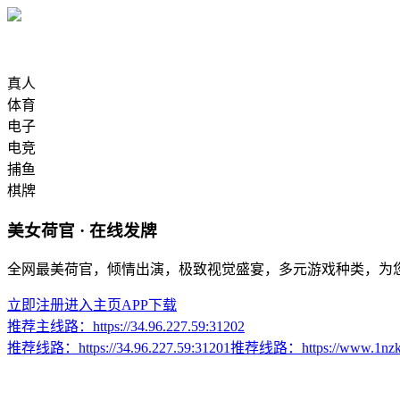
真人
体育
电子
电竞
捕鱼
棋牌
美女荷官 · 在线发牌
全网最美荷官，倾情出演，极致视觉盛宴，多元游戏种类，为
立即注册
进入主页
APP下载
推荐主线路：
https://34.96.227.59:31202
推荐线路：
https://34.96.227.59:31201
推荐线路：
https://www.1nz