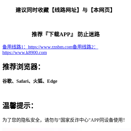
建议同时收藏【线路网址】与【本网页】
推荐『下载APP』 防止迷路
备用线路
1
：
https://www.rznbm.com
备用线路
2
：
https://www.k8900.com
推荐浏览器：
谷歌、Safari、火狐、Edge
温馨提示：
为了您的隐私安全，请勿与"国家反诈中心"APP同设备使用！