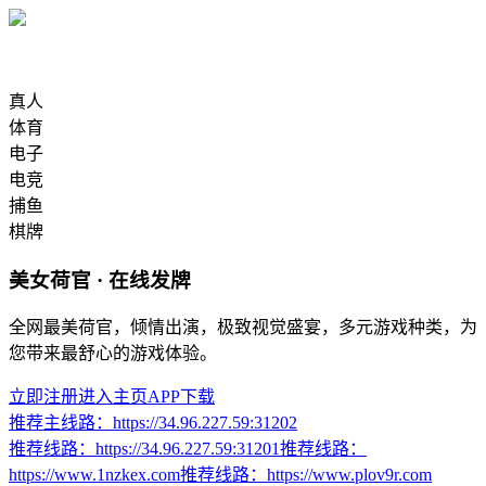
真人
体育
电子
电竞
捕鱼
棋牌
美女荷官 · 在线发牌
全网最美荷官，倾情出演，极致视觉盛宴，多元游戏种类，为
您带来最舒心的游戏体验。
立即注册
进入主页
APP下载
推荐主线路：
https://34.96.227.59:31202
推荐线路：
https://34.96.227.59:31201
推荐线路：
https://www.1nzkex.com
推荐线路：
https://www.plov9r.com