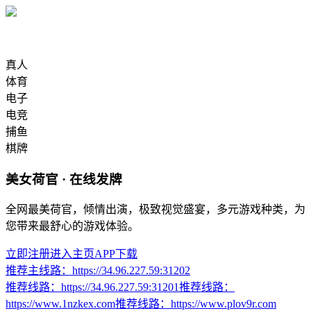
真人
体育
电子
电竞
捕鱼
棋牌
美女荷官 · 在线发牌
全网最美荷官，倾情出演，极致视觉盛宴，多元游戏种类，为
您带来最舒心的游戏体验。
立即注册
进入主页
APP下载
推荐主线路：
https://34.96.227.59:31202
推荐线路：
https://34.96.227.59:31201
推荐线路：
https://www.1nzkex.com
推荐线路：
https://www.plov9r.com