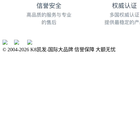
© 2004-
2026
K8凯发-国际大品牌 信誉保障 大额无忧