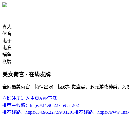
真人
体育
电子
电竞
捕鱼
棋牌
美女荷官 · 在线发牌
全网最美荷官，倾情出演，极致视觉盛宴，多元游戏种类，为
立即注册
进入主页
APP下载
推荐主线路：
https://34.96.227.59:31202
推荐线路：
https://34.96.227.59:31201
推荐线路：
https://www.1nz