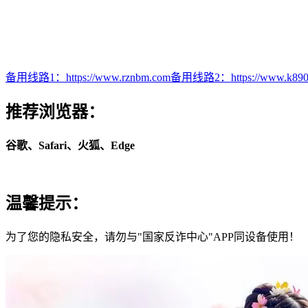
备用线路
1
：
https://www.rznbm.com
备用线路
2
：
https://www.k89
推荐浏览器：
谷歌、Safari、火狐、Edge
温馨提示：
为了您的隐私安全，请勿与"国家反诈中心"APP同设备使用！