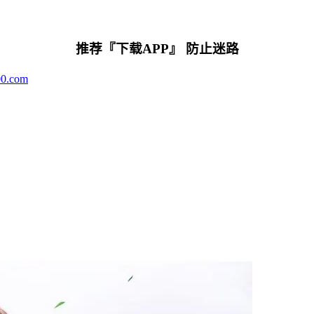
推荐『下载APP』 防止迷路
00.com