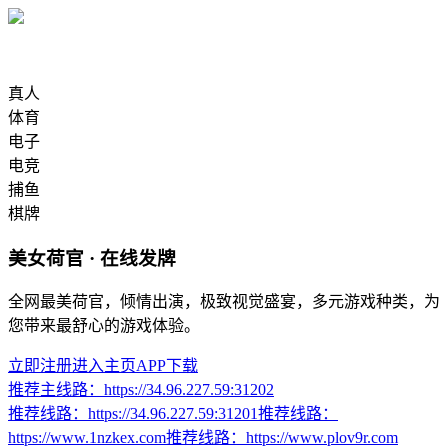
真人
体育
电子
电竞
捕鱼
棋牌
美女荷官 · 在线发牌
全网最美荷官，倾情出演，极致视觉盛宴，多元游戏种类，为
您带来最舒心的游戏体验。
立即注册
进入主页
APP下载
推荐主线路：
https://34.96.227.59:31202
推荐线路：
https://34.96.227.59:31201
推荐线路：
https://www.1nzkex.com
推荐线路：
https://www.plov9r.com