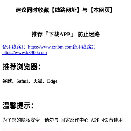
建议同时收藏【线路网址】与【本网页】
推荐『下载APP』 防止迷路
备用线路
1
：
https://www.rznbm.com
备用线路
2
：
https://www.k8900.com
推荐浏览器：
谷歌、Safari、火狐、Edge
温馨提示：
为了您的隐私安全，请勿与"国家反诈中心"APP同设备使用！